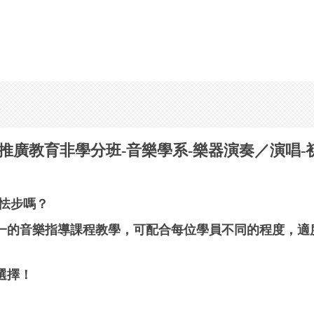
班
-2推廣教育非學分班
-
音樂學系
-
樂器演奏／演唱
-
怯步嗎？
一的音樂指導課程教學，
可配合每位學員不同的程度，適
選擇！