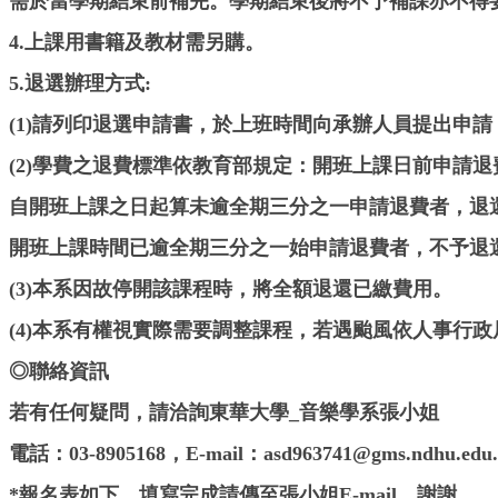
需於當學期結束前補完。學期結束後將不予補課亦不得
4.上課用書籍及教材需另購。
5.退選辦理方式:
(1)請列印退選申請書，於上班時間向承辦人員提出申
(2)學費之退費標準依教育部規定：開班上課日前申請
自開班上課之日起算未逾全期三分之一申請退費者，退
開班上課時間已逾全期三分之一始申請退費者，不予退
(3)本系因故停開該課程時，將全額退還已繳費用。
(4)本系有權視實際需要調整課程，若遇颱風依人事行
◎聯絡資訊
若有任何疑問，請洽詢東華大學_音樂學系張小姐
電話：03-8905168，E-mail：asd963741@gms.ndhu.edu.
*報名表如下，填寫完成請傳至張小姐E-mail，謝謝。