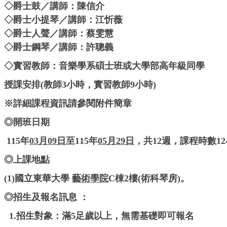
◇爵士鼓／講師：陳信介
◇爵士小提琴／講師：江忻薇
◇爵士人聲／講師：蔡雯慧
◇爵士鋼琴／講師：許聰義
◇實習教師：音樂學系碩士班或大學部高年級同學
授課安排(教師3小時，實習教師9小時)
※詳細課程資訊請參閱附件簡章
◎開班日期
115年
03月09日
至115年
05月29日
，共12週，課程時數1
◎上課地點
(1)國立東華大學
藝術學院
C棟2樓(術科琴房)。
◎招生及報名訊息 ：
1.招生對象：滿5足歲以上，無需基礎即可報名