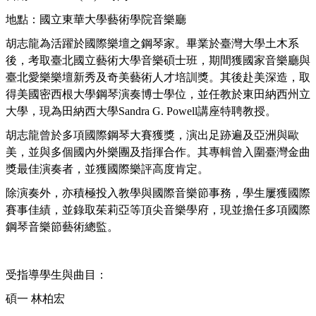
地點：國立東華大學藝術學院音樂廳
胡志龍為活躍於國際樂壇之鋼琴家。畢業於臺灣大學土木系
後，考取臺北國立藝術大學音樂碩士班，期間獲國家音樂廳與
臺北愛樂樂壇新秀及奇美藝術人才培訓獎。其後赴美深造，取
得美國密西根大學鋼琴演奏博士學位，並任教於東田納西州立
大學，現為田納西大學Sandra G. Powell講座特聘教授。
胡志龍曾於多項國際鋼琴大賽獲獎，演出足跡遍及亞洲與歐
美，並與多個國內外樂團及指揮合作。其專輯曾入圍臺灣金曲
獎最佳演奏者，並獲國際樂評高度肯定。
除演奏外，亦積極投入教學與國際音樂節事務，學生屢獲國際
賽事佳績，並錄取茱莉亞等頂尖音樂學府，現並擔任多項國際
鋼琴音樂節藝術總監。
受指導學生與曲目：
碩一 林柏宏