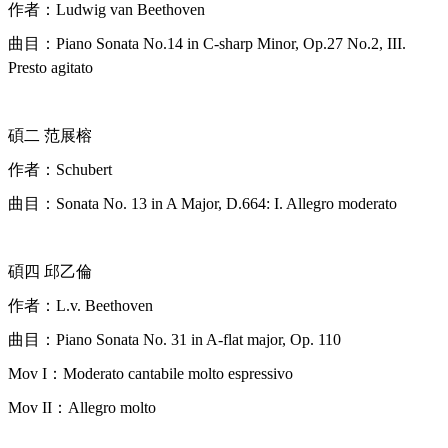
作者：
Ludwig van Beethoven
曲目：
Piano Sonata No.14 in C-sharp Minor, Op.27 No.2, III.
Presto agitato
碩二 范展榕
作者：
Schubert
曲目：
Sonata No. 13 in A Major, D.664: I. Allegro moderato
碩四 邱乙倫
作者：
L.v. Beethoven
曲目：
Piano Sonata No. 31 in A-flat major, Op. 110
Mov I
：
Moderato cantabile molto espressivo
Mov II
：
Allegro molto