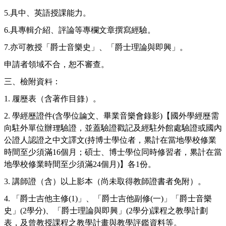
5.
具中、英語授課能力。
6.
具專輯介紹、評論等專欄文章撰寫經驗。
7.
亦可教授「爵士音樂史」、「爵士理論與即興」。
申請者領域不合，恕不審查。
三、檢附資料：
1.
履歷表（含著作目錄）。
2.
學經歷證件
(
含學位論文、畢業音樂會錄影
)
【國外學經歷需
向駐外單位辦理驗證，並蓋驗證戳記及經駐外館處驗證或國內
公證人認證之中文譯文
(
持博士學位者，累計在當地學校修業
時間至少須滿
16
個月；碩士、博士學位同時修習者，累計在當
地學校修業時間至少須滿
24
個月
)
】各
1
份。
3.
講師證（含）以上影本（尚未取得教師證書者免附）。
4.
「爵士吉他主修
(1)
」、「爵士吉他副修
(
一
)
」「爵士音樂
史」
(2
學分
)
、「爵士理論與即興」
(2
學分
)
課程之教學計劃
表，及曾教授課程之教學計畫與教學評鑑資料等。