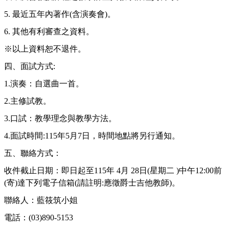
5.
最近五年內著作
(
含演奏會
)
。
6.
其他有利審查之資料。
※以上資料恕不退件。
四、面試方式
:
1.
演奏：自選曲一首。
2.
主修試教。
3.
口試：教學理念與教學方法。
4.
面試時間
:115
年
5
月
7
日，時間地點將另行通知。
五、聯絡方式：
收件截止日期：即日起至
115
年
4
月
28
日
(
星期二
)
中午
12:00
前
(
寄
)
達下列電子信箱
(
請註明
:
應徵爵士吉他教師
)
。
聯絡人：藍筱筑小姐
電話：
(03)890-5153