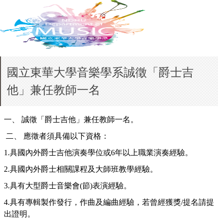
國立東華大學音樂學系誠徵「爵士吉
他」兼任教師一名
一、
誠徵「爵士吉他」兼任教師一名。
二、
應徵者須具備以下資格：
1.
具國內外爵士吉他演奏學位或
6
年以上職業演奏經驗。
2.
具國內外爵士相關課程及大師班教學經驗。
3.
具有大型爵士音樂會
(
節
)
表演經驗。
4.
具有專輯製作發行，作曲及編曲經驗，若曾經獲獎
/
提名請提
出證明。