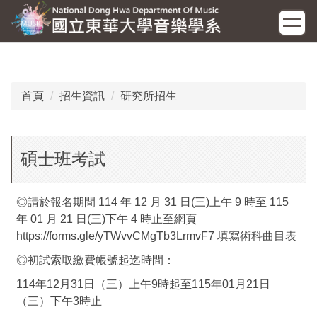
跳
到
主
要
內
容
首頁
招生資訊
研究所招生
區
碩士班考試
◎請於報名期間 114 年 12 月 31 日(三)上午 9 時至 115
年 01 月 21 日(三)下午 4 時止至網頁
https://forms.gle/yTWvvCMgTb3LrmvF7
填寫術科曲目表
◎初試索取繳費帳號起迄時間：
114年12月31日（三）上午9時起至115年01月21日
（三）
下午3時止