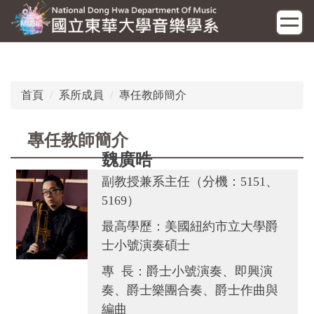
跳
到
主
要
內
容
首頁
系所成員
專任教師簡介
區
專任教師簡介
魏廣晧
副教授兼系主任（分機：5151、
5169）
最高學歷：美國紐約市立大學爵
士小號演奏碩士
專 長：爵士小號演奏、即興演
奏、爵士樂團合奏、爵士作曲與
編曲