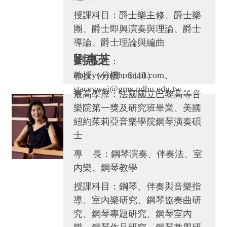
授課科目：爵士樂主修、爵士樂
團、爵士即興演奏與理論、爵士
導論、爵士理論與編曲
劉惠芝
電子郵件：
staceywei@hotmail.com、
教授（分機：5110）
staceywei@gms.ndhu.edu.tw
最高學歷：法國國立巴黎高等音
樂院第一獎及研究班畢業、美國
紐約茱莉亞音樂學院鋼琴演奏碩
士
專 長：鋼琴演奏、伴奏法、室
內樂、鋼琴教學
授課科目：鋼琴、伴奏與音樂指
導、室內樂研究、鋼琴協奏曲研
究、鋼琴專題研究、鋼琴室內