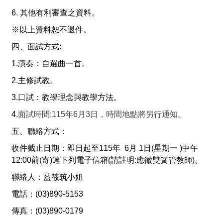
6.
其他有利審查之資料。
※以上資料恕不退件。
四、面試方式
:
1.
演奏：自選曲一首。
2.
主修試教。
3.
口試：教學理念與教學方法。
4.
面試時間:115年6月3日，時間地點將另行通知。
五、聯絡方式：
收件截止日期：即日起至
115
年
6
月 1
日
(
星期一
)
中午
12:00
前
(
寄
)
達下列電子信箱
(
請註明
:
應徵雙簧管教師
)
。
聯絡人：藍筱筑小姐
電話：
(03)890-5153
傳真：
(03)890-0179