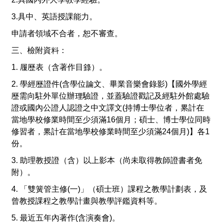
3.
具中、英語授課能力。
申請者領域不合者，恕不審查。
三、檢附資料：
1.
履歷表（含著作目錄）。
2.
學經歷證件
(
含學位論文、畢業音樂會錄影
)
【國外學經
歷需向駐外單位辦理驗證，並蓋驗證戳記及經駐外館處驗
證或國內公證人認證之中文譯文
(
持博士學位者，累計在
當地學校修業時間至少須滿
16
個月；碩士、博士學位同時
修習者，累計在當地學校修業時間至少須滿
24
個月
)
】各
1
份。
3. 助理教授
證（含）以上影本（尚未取得教師證書者免
附）。
4.
「雙簧管主修
(
一
)
」（碩士班）課程之教學計劃表，及
曾教授課程之教學計畫與教學評鑑資料等。
5.
最近五年內著作
(
含演奏會
)
。