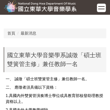
跳
到
主
要
內
容
首頁
最新消息
區
國立東華大學音樂學系誠徵「碩士班
雙簧管主修」兼任教師一名
一、
誠徵「碩士班雙簧管主修」兼任教師一名。
二、
應徵者須具備以下資格：
1.
具國內外雙簧管演奏博士學位或具教育部核發助理教授
資格以上。
2.
具國內外大學教學經驗。