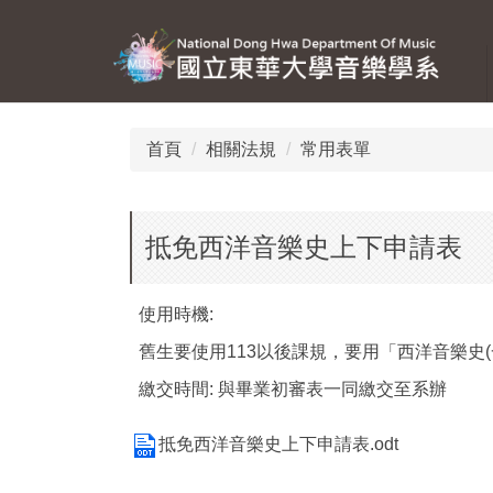
跳
到
主
要
內
容
首頁
相關法規
常用表單
區
抵免西洋音樂史上下申請表
使用時機:
舊生要使用113以後課規，要用「西洋音樂史(一
繳交時間: 與畢業初審表一同繳交至系辦
抵免西洋音樂史上下申請表.odt