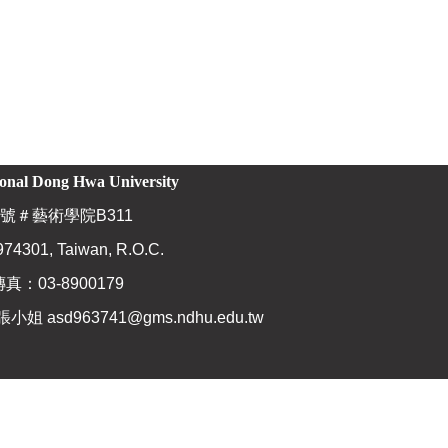
ional Dong Hwa University
號＃藝術學院B311
974301, Taiwan, R.O.C.
傳真：03-8900179
張小姐
asd963741@gms.ndhu.edu.tw