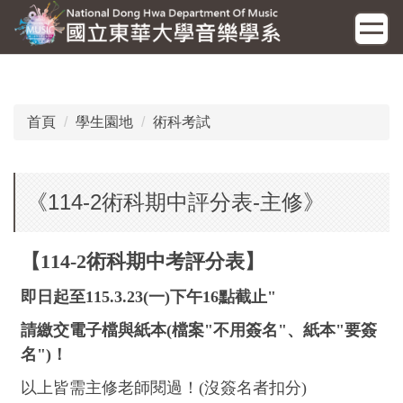
跳
到
主
要
內
容
首頁
學生園地
術科考試
區
《114-2術科期中評分表-主修》
【114-2術科期中考評分表】
即日起至115.3.23(一)下午16點截止"
請繳交電子檔與紙本(檔案"不用簽名"、紙本"要簽
名")！
以上皆需主修老師閱過！(沒簽名者扣分)