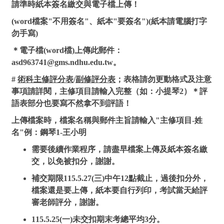
請準時紙本簽名繳交與電子檔上傳！
(word檔案"不用簽名"、紙本"要簽名")(紙本請電腦打字
勿手寫)
＊電子檔(word檔)上傳此郵件：
asd963741@gms.ndhu.edu.tw。
#
術科主修評分表
/
副修評分表
；表格請勿更動格式及注意
事項請詳閱，主修項目請輸入完整（如：小提琴2）
＊評
語表部分也要寫不然拿不到評語！
上傳檔案時，檔案名稱與郵件主旨請輸入"主修項目-姓
名"例：鋼琴1-王小明
需要後續作業程序，請盡早檔案上傳及紙本簽名繳
交，以免被扣分，謝謝。
補交期限115.5.27(三)中午12點截止，過後扣分外，
檔案還是要上傳，紙本要自行列印，考試當天給評
審老師評分，謝謝。
115.5.25(一)未交扣期末考總平均3分。