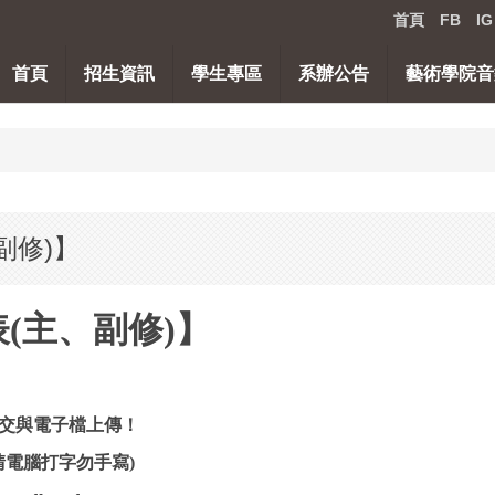
首頁
FB
IG
首頁
招生資訊
學生專區
系辦公告
藝術學院音
副修)】
表(主、副修)】
交與電子檔上傳！
本請電腦打字勿手寫)