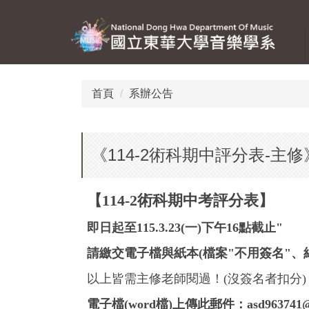
跳
到
主
要
內
容
首頁
系辦公告
區
《114-2術科期中評分表-主修
【114-2術科期中考評分表】
即日起至115.3.23(一)下午16點截止"
請繳交電子檔與紙本(檔案"不用簽名"、紙
以上皆需主修老師閱過！(沒簽名者扣分)
電子檔(word檔)上傳此郵件：asd963741@gm