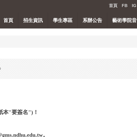
首頁
FB
IG
首頁
招生資訊
學生專區
系辦公告
藝術學院音
》
本"要簽名")！
s.ndhu.edu.tw。