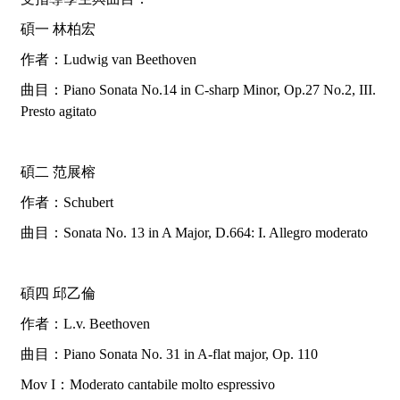
碩一 林柏宏
作者：
Ludwig van Beethoven
曲目：
Piano Sonata No.14 in C-sharp Minor, Op.27 No.2, III.
Presto agitato
碩二 范展榕
作者：
Schubert
曲目：
Sonata No. 13 in A Major, D.664: I. Allegro moderato
碩四 邱乙倫
作者：
L.v. Beethoven
曲目：
Piano Sonata No. 31 in A-flat major, Op. 110
Mov I
：
Moderato cantabile molto espressivo