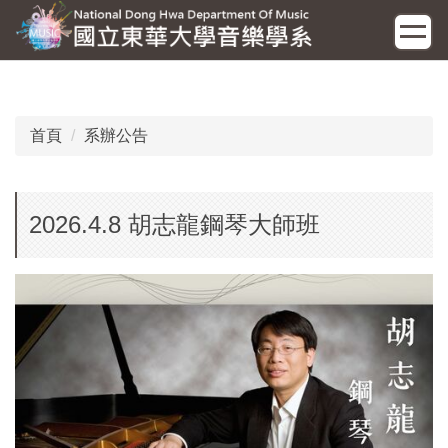
跳
到
主
要
內
容
首頁
系辦公告
區
2026.4.8 胡志龍鋼琴大師班