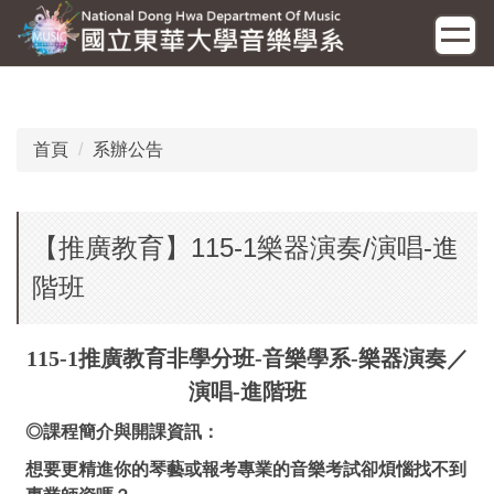
跳
到
主
要
內
容
首頁
系辦公告
區
【推廣教育】115-1樂器演奏/演唱-進
階班
115-1推廣教育非學分班
-
音樂學系
-
樂器演奏／
演唱
-
進階班
◎課程簡介與開課資訊：
想要更精進你的琴藝或報考專業的音樂考試卻煩惱找不到