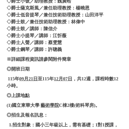
◇爵士小號／助理教授：魏廣晧
◇爵士薩克斯風／兼任助理教授：楊曉恩
◇爵士低音提琴／兼任技術助理教授：山田洋平
◇爵士鼓／兼任技術助理教授：林偉中
◇爵士鼓／講師：陳信介
◇爵士小提琴／講師：江忻薇
◇爵士人聲／講師：蔡雯慧
◇爵士鋼琴／講師：許聰義
※詳細課程資訊請參閱附件簡章
◎開班日期
115年
09月21日
至115年
12月07日
，共12週，課程時數12
小時。
◎上課地點
(1)國立東華大學
藝術學院
C棟2樓(術科琴房)。
◎招生及報名訊息：
1.招生對象：國小三年級以上，需有基礎；1對1授課，