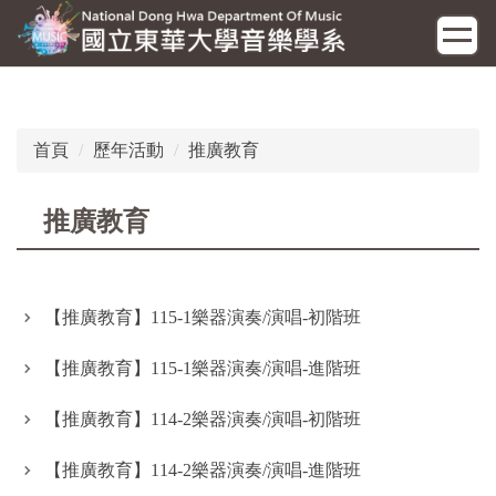
跳
到
主
要
內
容
首頁
歷年活動
推廣教育
區
推廣教育
【推廣教育】115-1樂器演奏/演唱-初階班
【推廣教育】115-1樂器演奏/演唱-進階班
【推廣教育】114-2樂器演奏/演唱-初階班
【推廣教育】114-2樂器演奏/演唱-進階班