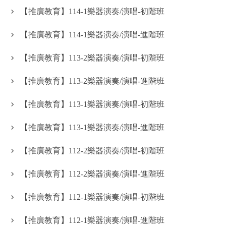
【推廣教育】114-1樂器演奏/演唱-初階班
【推廣教育】114-1樂器演奏/演唱-進階班
【推廣教育】113-2樂器演奏/演唱-初階班
【推廣教育】113-2樂器演奏/演唱-進階班
【推廣教育】113-1樂器演奏/演唱-初階班
【推廣教育】113-1樂器演奏/演唱-進階班
【推廣教育】112-2樂器演奏/演唱-初階班
【推廣教育】112-2樂器演奏/演唱-進階班
【推廣教育】112-1樂器演奏/演唱-初階班
【推廣教育】112-1樂器演奏/演唱-進階班