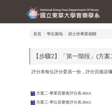
跳
到
主
要
內
容
首頁
學生園地
碩士班畢業相關
區
【步驟2】「第一階段」(方案
評分表每位評分委員一份，評分完後請
方案二-畢業音樂會評分表.docx
方案三-學位音樂會評分表.docx