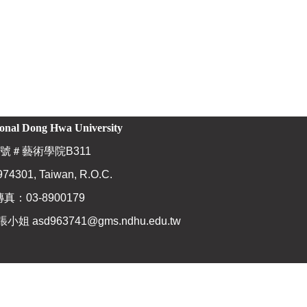
ional Dong Hwa University
號＃藝術學院B311
974301, Taiwan, R.O.C.
傳真：03-8900179
張小姐
asd963741@gms.ndhu.edu.tw