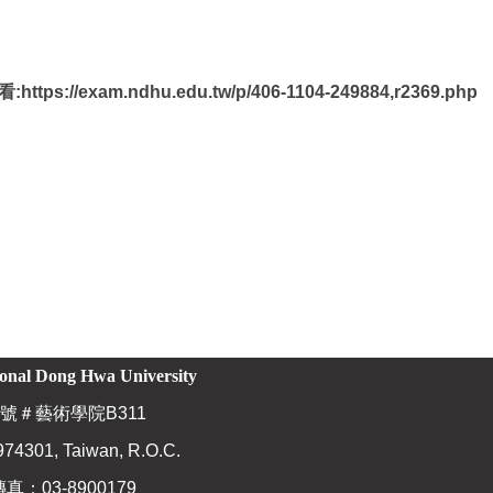
看:
https://exam.ndhu.edu.tw/p/406-1104-249884,r2369.php
ional Dong Hwa University
號＃藝術學院B311
974301, Taiwan, R.O.C.
傳真：03-8900179