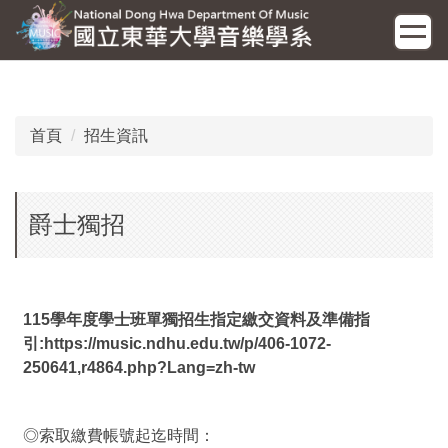
跳
到
主
要
內
容
首頁
招生資訊
區
爵士獨招
115學年度學士班單獨招生指定繳交資料及準備指
引:
https://music.ndhu.edu.tw/p/406-1072-
250641,r4864.php?Lang=zh-tw
◎索取繳費帳號起迄時間：