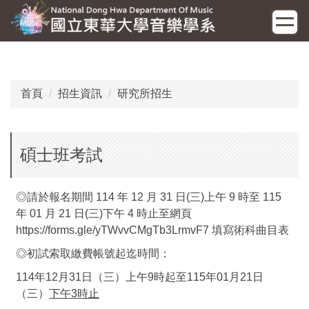
跳
到
主
要
內
容
首頁
招生資訊
研究所招生
區
碩士班考試
◎請於報名期間 114 年 12 月 31 日(三)上午 9 時至 115
年 01 月 21 日(三)下午 4 時止至網頁
https://forms.gle/yTWvvCMgTb3LrmvF7
填寫術科曲目表
◎初試索取繳費帳號起迄時間：
114年12月31日（三）上午9時起至115年01月21日
（三）
下午3時止