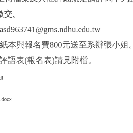
繳交。
3741@gms.ndhu.edu.tw
後紙本與
報名費800元送至系辦張小姐
評語表(報名表)請見附檔。
f
ocx