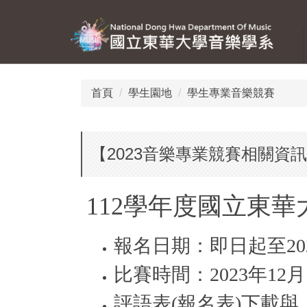
跳
到
主
要
內
容
首頁
學生園地
學生專業音樂競賽
區
【2023音樂專業競賽相關資
112學年度國立東
報名日期：即日起至2023
比賽時間：2023年12月
評語表(報名表)下載