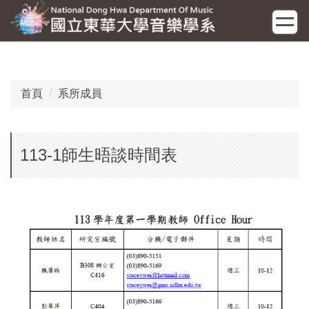
跳
到
主
要
內
容
首頁
系所成員
區
113-1師生晤談時間表