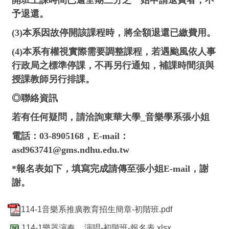
開班上課時間已逾全期三分之一始申請退費者，不
予退還。
(3)本系因故停開該課程時，將全額退還已繳費用。
(4)本系有權視實際需要調整課程，若遇颱風依人事
行政局之標準停課，不再另行通知，補課時間須與
授課教師另行排課。
◎聯絡資訊
若有任何疑問，請洽詢東華大學_音樂學系張小姐
電話：03-8905168，E-mail：
asd963741@gms.ndhu.edu.tw
*報名表如下，填寫完成請傳至張小姐E-mail，謝
謝。
114-1音樂系推廣教育招生簡章-初階班.pdf
114-1樂器演奏__演唱-初階班-報名表.xlsx