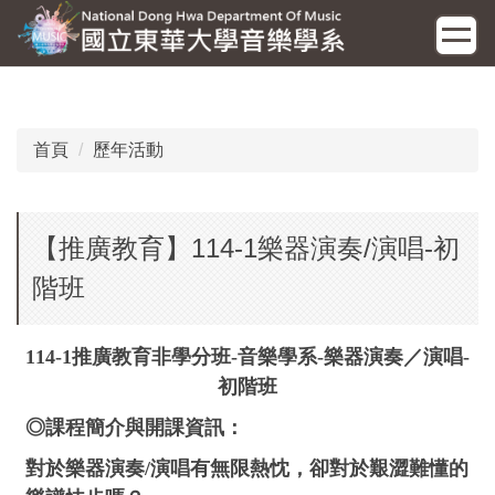
跳
到
主
要
內
容
首頁
歷年活動
區
【推廣教育】114-1樂器演奏/演唱-初
階班
114-1推廣教育非學分班
-
音樂學系
-
樂器演奏／演唱
-
初階班
◎課程簡介與開課資訊：
對於樂器演奏/演唱有無限熱忱，卻對於艱澀難懂的