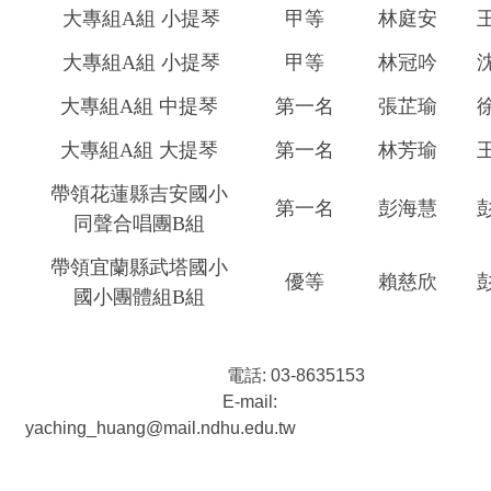
大專組A組 小提琴
甲等
林庭安
大專組A組 小提琴
甲等
林冠吟
大專組A組 中提琴
第一名
張芷瑜
大專組A組 大提琴
第一名
林芳瑜
帶領花蓮縣吉安國小
第一名
彭海慧
同聲合唱團B組
帶領宜蘭縣武塔國小
優等
賴慈欣
國小團體組B組
電話: 03-8635153
E-mail:
yaching_huang@mail.ndhu.edu.tw