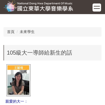
跳
到
主
要
內
容
首頁
未來學生
區
105級大一導師給新生的話
親愛的大一：