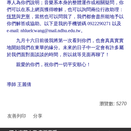
專人為你們說明；音樂系本身的整體運作或相關疑問，你
們可以在系上網頁獲得瞭解，也可以詢問兩位行政助理：
恆慧
與
尹寧
，當然也可以問我了，我們都會盡所能地予以
你們解答或協助。以下是我的手機號碼 0922290271 以及
e-mail: nhluelcwang@mail.ndhu.edu.tw
。
九月十六日前後我將第一次看到你們，也會真真實實
地開始我們在東華的緣分。未來的日子中一定會有許多屬
於我們面對面談談的時間，所以就等見面再聊了！
親愛的你們，祝你們一切平安順心！
導師 王麗倩
瀏覽數:
5270
友善列印
分享