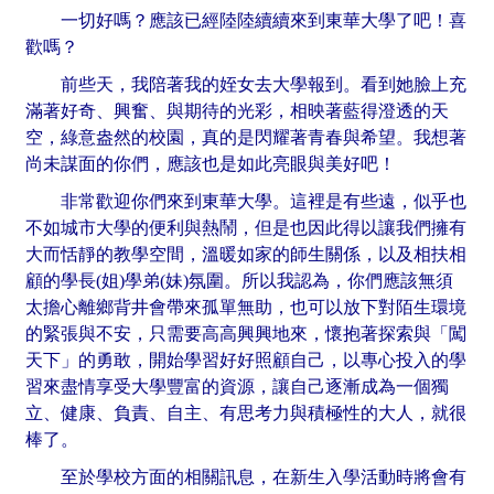
一切好嗎？應該已經陸陸續續來到東華大學了吧！喜
歡嗎？
前些天，我陪著我的姪女去大學報到。看到她臉上充
滿著好奇、興奮、與期待的光彩，相映著藍得澄透的天
空，綠意盎然的校園，真的是閃耀著青春與希望。我想著
尚未謀面的你們，應該也是如此亮眼與美好吧！
非常歡迎你們來到東華大學。這裡是有些遠，似乎也
不如城市大學的便利與熱鬧，但是也因此得以讓我們擁有
大而恬靜的教學空間，溫暖如家的師生關係，以及相扶相
顧的學長(姐)學弟(妹)氛圍。所以我認為，你們應該無須
太擔心離鄉背井會帶來孤單無助，也可以放下對陌生環境
的緊張與不安，只需要高高興興地來，懷抱著探索與「闖
天下」的勇敢，開始學習好好照顧自己，以專心投入的學
習來盡情享受大學豐富的資源，讓自己逐漸成為一個獨
立、健康、負責、自主、有思考力與積極性的大人，就很
棒了。
至於學校方面的相關訊息，在新生入學活動時將會有