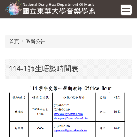
跳
到
主
要
內
容
首頁
系辦公告
區
114-1師生晤談時間表