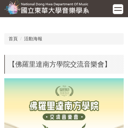
跳
到
主
要
內
容
首頁
活動海報
區
【佛羅里達南方學院交流音樂會】