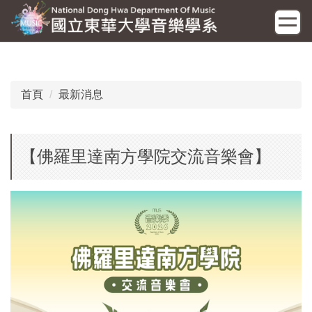
跳
到
主
要
內
容
首頁
最新消息
區
【佛羅里達南方學院交流音樂會】