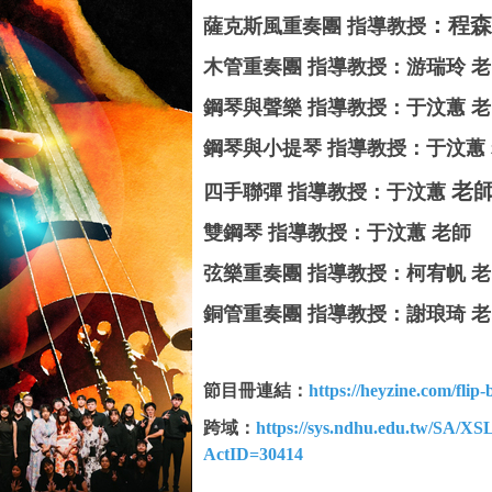
：程森
薩克斯風重奏團 指導教授
木管重奏團 指導教授：游瑞玲 
鋼琴與聲樂 指導教授：于汶蕙 
鋼琴與小提琴 指導
教授
：于汶
蕙
老
四手聯彈 指導
教授
：于汶蕙
雙鋼琴 指導
教授
：于汶蕙 老師
弦樂重奏團 指導
教授
：柯宥帆 
銅管重奏團 指導
教授
：謝琅琦 
節目冊連結：
https://heyzine.com/flip
跨域：
https://sys.ndhu.edu.tw/SA/
ActID=30414