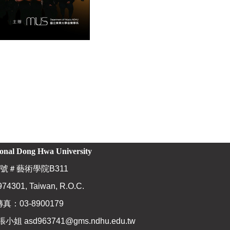
ional Dong Hwa University
號＃藝術學院B311
974301, Taiwan, R.O.C.
傳真：03-8900179
張小姐
asd963741@gms.ndhu.edu.tw