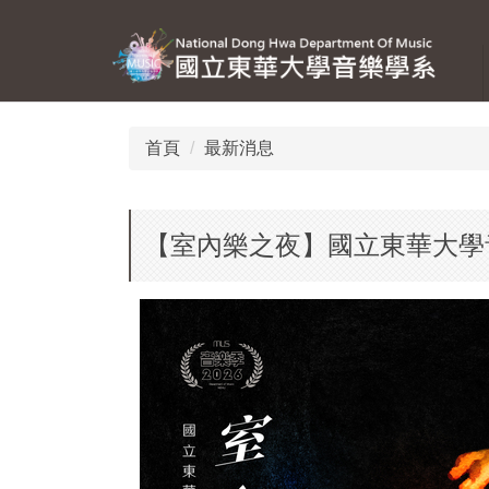
跳
到
主
要
內
容
首頁
最新消息
區
【室內樂之夜】國立東華大學