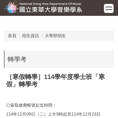
跳
到
主
要
內
容
首頁
招生資訊
大學部招生
區
轉學考
［寒假轉學］114學年度學士班「寒
假」轉學考
◎索取繳費帳號起迄時間：
114年12月09日（二）上午9時起至114年12月23日