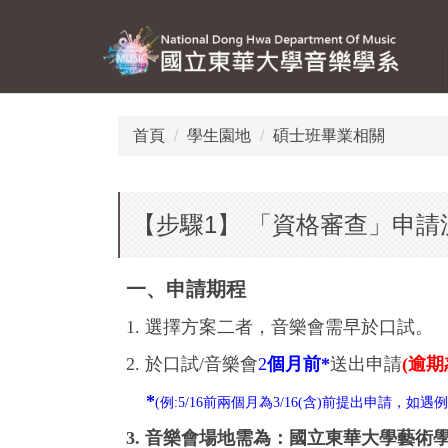
跳
到
主
要
內
容
首頁
學生園地
碩士班畢業相關
區
【步驟1】 「資格審查」申請
一、申請期程
1. 選擇方案二者，音樂會需早於口試。
2. 於口試/音樂會
2
個月前*
送出申請
(
逾期
*
(例:5/16前兩個月為3/16(含)前提出申請，
3. 音樂會場地需為：國立東華大學藝