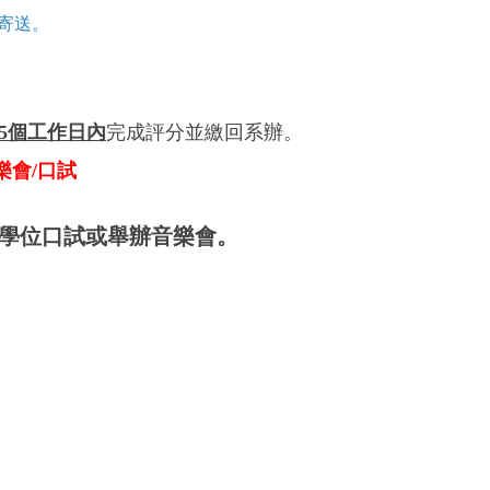
l寄送。
5個工作日內
完成評分並繳回系辦。
樂會
/
口試
學位口試或舉辦音樂會。