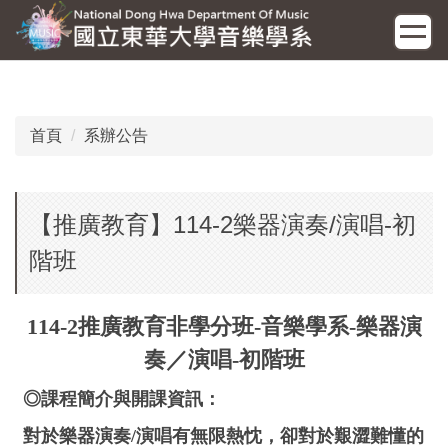
跳
到
主
要
內
容
首頁
系辦公告
區
【推廣教育】114-2樂器演奏/演唱-初
階班
114-2推廣教育非學分班
-
音樂學系
-
樂器演
奏／演唱
-
初階班
◎課程簡介與開課資訊：
對於樂器演奏/演唱有無限熱忱，卻對於艱澀難懂的