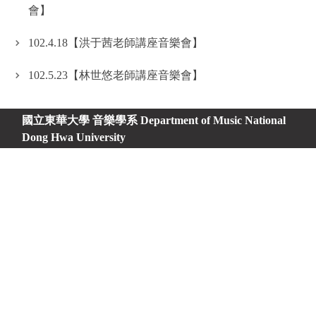
會】
102.4.18【洪于茜老師講座音樂會】
102.5.23【林世悠老師講座音樂會】
國立東華大學 音樂學系
Department of Music National
Dong Hwa University
地址：974301 花蓮縣壽豐鄉志學村大學路二段一號＃
藝術學院B311
No. 1, Sec. 2, Da Hsueh Rd. Shoufeng, Hualien 974301,
Taiwan, R.O.C.
藍小姐電話：03-8905153
\
張小姐 03-8905168 傳真：
03-8900179
電子郵件：藍小姐
cathylan@gms.ndhu.edu.tw
\
張小
姐
asd963741@gms.ndhu.edu.tw