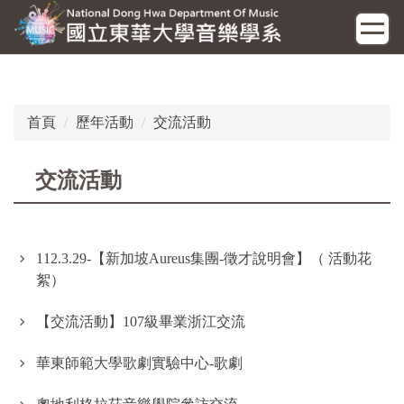
跳
到
主
要
內
容
首頁
歷年活動
交流活動
區
交流活動
112.3.29-【新加坡Aureus集團-徵才說明會】（ 活動花
絮）
【交流活動】107級畢業浙江交流
華東師範大學歌劇實驗中心-歌劇