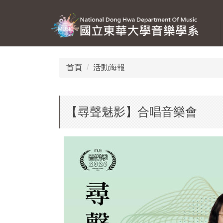
跳
到
主
要
內
容
首頁
活動海報
區
【尋聲魅影】合唱音樂會