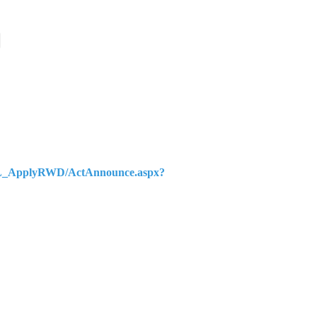
團
XSL_ApplyRWD/ActAnnounce.aspx?