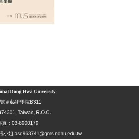
ional Dong Hwa University
號＃藝術學院B311
974301, Taiwan, R.O.C.
傳真：03-8900179
張小姐
asd963741@gms.ndhu.edu.tw