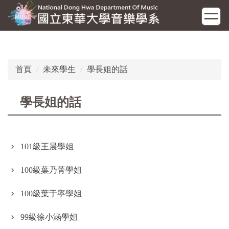
跳
到
主
要
內
容
首頁
未來學生
學長姐的話
區
學長姐的話
101級王晨學姐
100級葉乃菁學姐
100級葉于寧學姐
99級徐小涵學姐